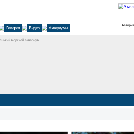
Автори
Галерея
Видео
Аквариумы
енький морской аквариум