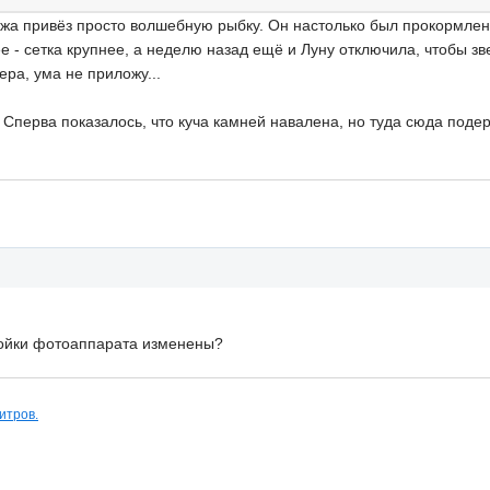
режа привёз просто волшебную рыбку. Он настолько был прокормлен
е - сетка крупнее, а неделю назад ещё и Луну отключила, чтобы зв
ера, ума не приложу...
Сперва показалось, что куча камней навалена, но туда сюда подерг
тройки фотоаппарата изменены?
итров.