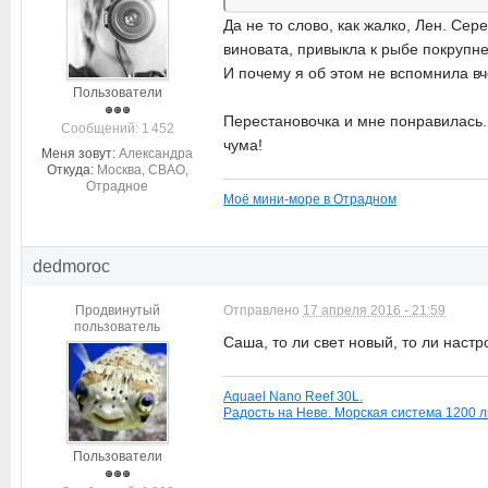
Да не то слово, как жалко, Лен. Се
виновата, привыкла к рыбе покрупне
И почему я об этом не вспомнила вч
Пользователи
Перестановочка и мне понравилась. 
Cообщений: 1 452
чума!
Меня зовут:
Александра
Откуда:
Москва, СВАО,
Отрадное
Моё мини-море в Отрадном
dedmoroc
Продвинутый
Отправлено
17 апреля 2016 - 21:59
пользователь
Саша, то ли свет новый, то ли нас
Aquael Nano Reef 30L.
Радость на Неве. Морская система 1200 л
Пользователи