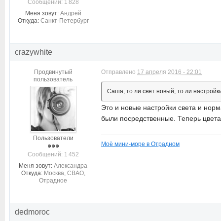
Cообщений: 1 828
Меня зовут:
Андрей
Откуда:
Санкт-Петербург
crazywhite
Продвинутый
Отправлено
17 апреля 2016 - 22:01
пользователь
Саша, то ли свет новый, то ли настро
Это и новые настройки света и нор
были посредственные. Теперь цвета
Пользователи
Моё мини-море в Отрадном
Cообщений: 1 452
Меня зовут:
Александра
Откуда:
Москва, СВАО,
Отрадное
dedmoroc