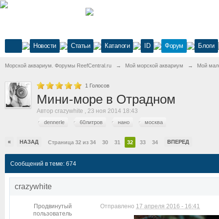
Новости
Статьи
Каталоги
ID
Форум
Блоги
Морской аквариум. Форумы ReefCentral.ru
→
Мой морской аквариум
→
Мой мал
1
Голосов
Мини-море в Отрадном
Автор
crazywhite
,
23 ноя 2014 18:43
dennerle
60литров
нано
москва
«
НАЗАД
ВПЕРЕД
Страница 32 из 34
30
31
32
33
34
Сообщений в теме: 674
crazywhite
Продвинутый
Отправлено
17 апреля 2016 - 16:41
пользователь