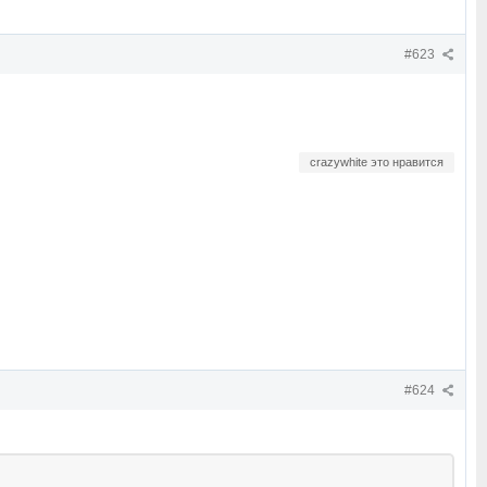
#623
crazywhite это нравится
#624