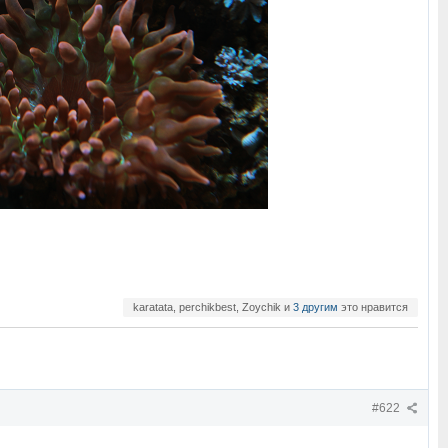
karatata, perchikbest, Zoychik и
3 другим
это нравится
#622