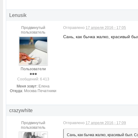
Lenusik
Продвинутый
Отправлено
17 апреля 2016 - 17:05
пользователь
Сань, как бычка жалко, красивый бы
Пользователи
Cообщений: 6 413
Меня зовут:
Елена
Откуда:
Москва Печатники
crazywhite
Продвинутый
Отправлено
17 апреля 2016 - 17:09
пользователь
Сань, как бычка жалко, красивый был. 